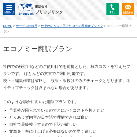
翻訳会社
ブリッジリンク
HOME
>
サービスの特長
>
仕上げレベルに応じた ３つの見積オプション
> エコノミー翻訳プ
ラン
エコノミー翻訳プラン
社内での検討用などのご使用目的を前提とした、極力コストを抑えたプ
ランです。 ほとんどの文書でご利用可能です。
校正・編集作業は省略し、誤訳・訳抜けのみのチェックとなります。ネ
イティブチェックは含まれない場合があります。
このような場合に向いた翻訳プランです。
予算枠が限られているのでとにかくコストを抑えたい
とりあえず内容が日本語で理解できれば良い
自社で最終校正するので下訳が欲しい
文章を丁寧に仕上げる必要はないので早く欲しい