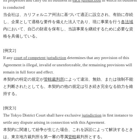
its properties and carry on its business in
each jurisdiction
in which its business
is conducted
当会社は、カリフォルニア州法に基づいて適正に設立され、有効に存続
し、企業として適格な要件を備えた法人であり、現に事業を行う
各法域
内において、自己の財産を保有し、当該事業を継続するために必要な資
格を具備している。
[
例文
2]
If any
court of competent jurisdiction
determines that any provision of this
Agreement is illegal, invalid or unenforceable, the remaining provisions will
remain in full force and effect.
本契約の特定の規定が
管轄裁判所
によって違法、無効、または強制不能
と判断されたとしても、本契約の他の規定は引き続き完全なる効力を維
持する。
[
例文
3]
The Tokyo District Court shall have exclusive
jurisdiction
in first instance to
settle any dispute arising in connection with this Agreement.
本契約に関連して紛争が生じた場合、これを訴訟によって解決するとき
は、東京地方裁判所を第一審の専属
管轄
裁判所とする。