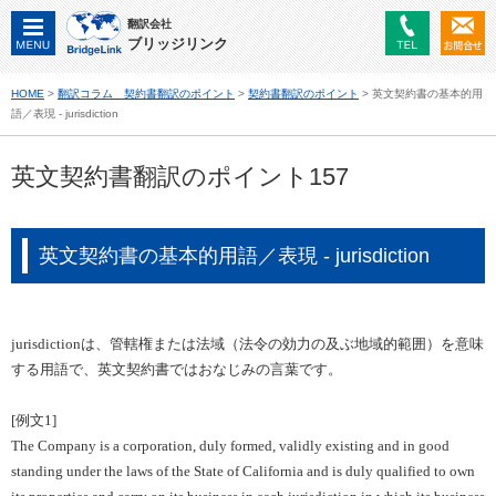
翻訳会社
ブリッジリンク
HOME
>
翻訳コラム 契約書翻訳のポイント
>
契約書翻訳のポイント
> 英文契約書の基本的用
語／表現 - jurisdiction
英文契約書翻訳のポイント157
英文契約書の基本的用語／表現 - jurisdiction
jurisdiction
は、管轄権または法域（法令の効力の及ぶ地域的範囲）を意味
する用語で、英文契約書ではおなじみの言葉です。
[
例文
1]
The Company is a corporation, duly formed, validly existing and in good
standing under the laws of the State of California and is duly qualified to own