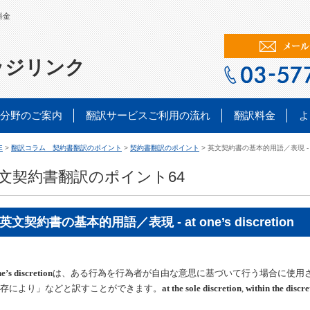
料金
ッジリンク
分野のご案内
翻訳サービスご利用の流れ
翻訳料金
よ
E
>
翻訳コラム 契約書翻訳のポイント
>
契約書翻訳のポイント
> 英文契約書の基本的用語／表現 - at on
文契約書翻訳のポイント64
英文契約書の基本的用語／表現 - at one’s discretion
ne’s discretion
は、ある行為を行為者が自由な意思に基づいて行う場合に使用
存により」などと訳すことができます。
at the sole discretion
,
within the discre