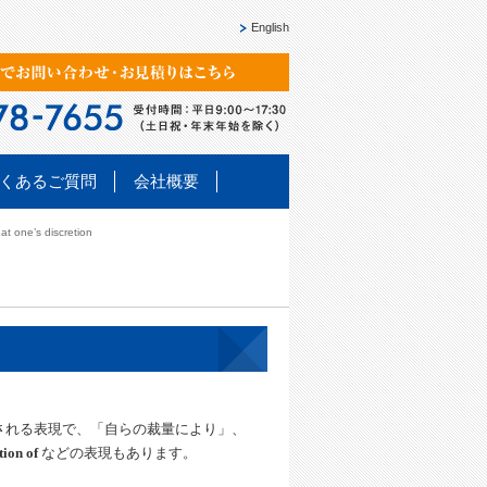
English
くあるご質問
会社概要
e’s discretion
される表現で、「自らの裁量により」、
tion of
などの表現もあります。