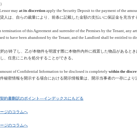
）
Lessor may
at its discretion
apply the Security Deposit to the payment of the amoun
貸人は、自らの裁量により、前条に記載した金額の支払いに保証金を充当す
 termination of this Agreement and surrender of the Premises by the Tenant, any artic
ed to have been abandoned by the Tenant, and the Landlord shall be entitled to dis
契約
が終了し、乙が本物件を明渡す際に本物件内外に残置した物品があるとき
し、任意にこれを処分することができる。
amount of Confidential Information to be disclosed is completely
within the discre
件秘密情報を開示する場合における開示情報量は、開示当事者の一存により
契約書翻訳のポイント―インデックスにもどる
ージのコラムへ
ージのコラムへ