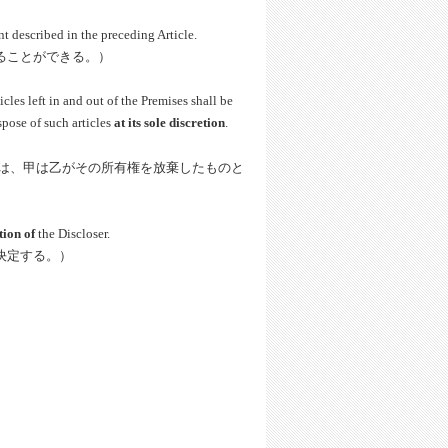
t described in the preceding Article.
ることができる。）
les left in and out of the Premises shall be
pose of such articles
at its sole discretion
.
は、甲は乙がその所有権を放棄したものと
tion of
the Discloser.
決定する。）