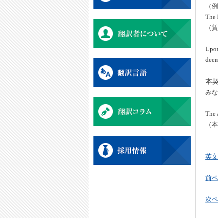
（例
The 
（賃
Upon
deem
本
みな
The 
（本
英文
前ペ
次ペ