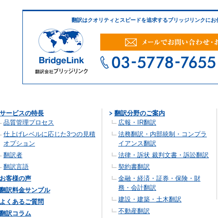
翻訳はクオリティとスピードを追求するブリッジリンクにお
サービスの特長
翻訳分野のご案内
品質管理プロセス
広報・IR翻訳
仕上げレベルに応じた3つの見積
法務翻訳・内部統制・コンプラ
オプション
イアンス翻訳
翻訳者
法律・訴状 裁判文書・訴訟翻訳
翻訳言語
契約書翻訳
お客様の声
金融・経済・証券・保険・財
務・会計翻訳
翻訳料金サンプル
建設・建築・土木翻訳
よくあるご質問
不動産翻訳
翻訳コラム