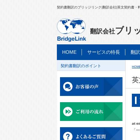
契約書翻訳のブリッジリンク|翻訳会社|英文契約書・
ブリ
翻訳会社
HOME
サービスの特長
翻訳
契約書翻訳のポイント
HOM
英
at o
「一