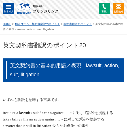
翻訳会社
ブリッジリンク
HOME
>
翻訳コラム 契約書翻訳のポイント
>
契約書翻訳のポイント
> 英文契約書の基本的用
語／表現 - lawsuit, action, suit, litigation
英文契約書翻訳のポイント20
英文契約書の基本的用語／表現 - lawsuit, action,
suit, litigation
いずれも訴訟を意味する言葉です。
institute a l
awsuit
/
sui
t /
action
against …
～に対して訴訟を提起する
take / bring / file an
action
against
…
～に対して訴訟を提起する
a matter that is still in litigation
今もなお係争中の事件
.