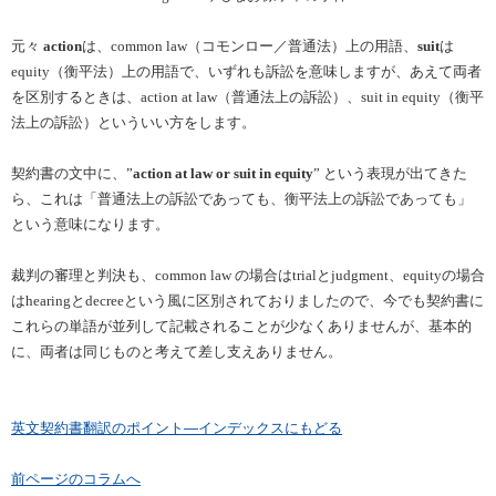
元々
action
は、
common law
（コモンロー／普通法）
上の用語、
suit
は
equity
（衡平法）上の用語で、いずれも訴訟を意味しますが、あえて両者
を区別するときは、
action at law
（普通法上の訴訟）、
suit in equity
（衡平
法上の訴訟）といういい方をします。
契約書の文中に、
”
action at law or suit in equity
”
という表現が出てきた
ら、これは「普通法上の訴訟であっても、衡平法上の訴訟であっても」
という意味になります。
裁判の審理と判決も、
common law
の場合は
trial
と
judgment
、
equity
の場合
は
hearing
と
decree
という風に区別されておりましたので、今でも契約書に
これらの単語が並列して記載されることが少なくありませんが、基本的
に、両者は同じものと考えて差し支えありません。
英文契約書翻訳のポイント―インデックスにもどる
前ページのコラムへ